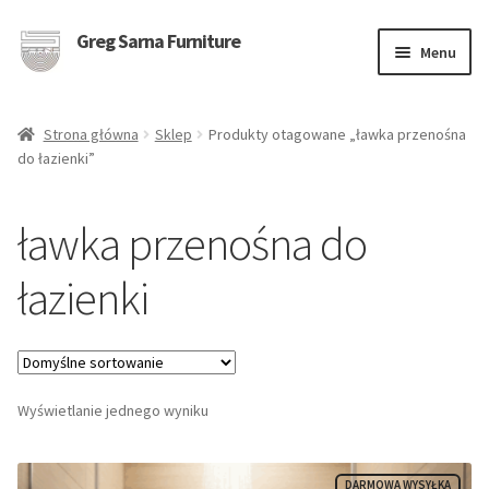
Greg Sarna Furniture
Przejdź
Przejdź
Menu
do
do
nawigacji
treści
Sklep
Strona główna
Sklep
Produkty otagowane „ławka przenośna
do łazienki”
Kolekcje
Rozwi
Kategorie
ławka przenośna do
menu
potom
O nas
łazienki
Kontakt
Wyświetlanie jednego wyniku