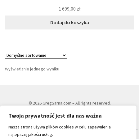
1 699,00
zł
Dodaj do koszyka
Wyświetlanie jednego wyniku
© 2026 GregSarna.com – All rights reserved.
Twoja prywatność jest dla nas ważna
Regulamin sklepu
|
Polityka prywatności i RODO
|
Polityka cookies
Nasza strona używa plików cookies w celu zapewnienia
Sarna & Sarna, G.Sarna J.Sarna • ul. Sadowa 8, 25-028 Kielce • NIP: 657-06-95-456 •
najlepszej jakości usług.
Kontakt