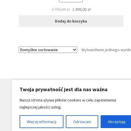
2 799,00
zł
2 499,00
zł
Pierwotna
Aktualna
cena
cena
Dodaj do koszyka
wynosiła:
wynosi:
2
2
799,00 zł.
499,00 zł.
Wyświetlanie jednego wynik
Twoja prywatność jest dla nas ważna
Nasza strona używa plików cookies w celu zapewnienia
najlepszej jakości usług.
Sar
Więcej informacji
Odrzucam
Akceptuję