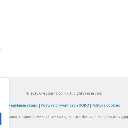
u
© 2026 GregSarna.com – All rights reserved.
Regulamin sklepu
|
Polityka prywatności i RODO
|
Polityka cookies
na & Sarna, G.Sarna J.Sarna • ul. Sadowa 8, 25-028 Kielce • NIP: 657-06-95-456 •
Kont