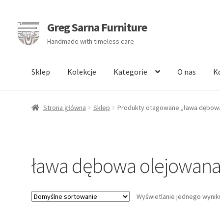
Greg Sarna Furniture
Przejdź
Przejdź
do
do
Handmade with timeless care
nawigacji
treści
Sklep
Kolekcje
Kategorie
O nas
K
Strona główna
Sklep
Produkty otagowane „ława dębow
ława dębowa olejowan
Wyświetlanie jednego wynik