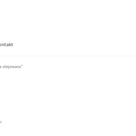
ontakt
a olejowana”
a
u